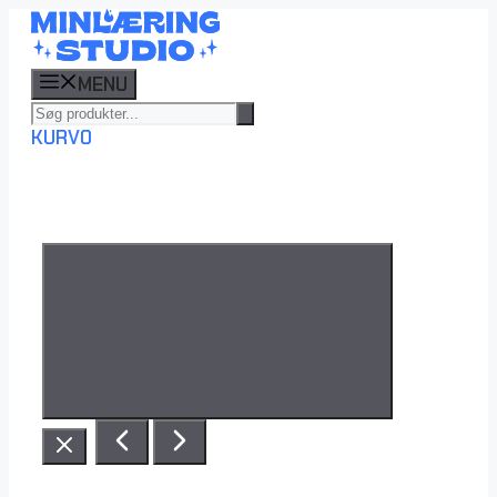
Hop
til
indhold
MENU
KURV
0