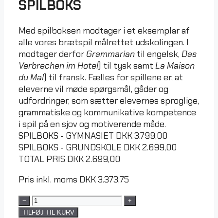
SPILBOKS
Med spilboksen modtager i et eksemplar af
alle vores brætspil målrettet udskolingen. I
modtager derfor
Grammarian
til engelsk,
Das
Verbrechen im Hotel
) til tysk samt
La Maison
du Mal
) til fransk. Fælles for spillene er, at
eleverne vil møde spørgsmål, gåder og
udfordringer, som sætter elevernes sproglige,
grammatiske og kommunikative kompetence
i spil på en sjov og motiverende måde.
SPILBOKS - GYMNASIET
DKK
3.799,00
SPILBOKS - GRUNDSKOLE
DKK
2.699,00
TOTAL PRIS
DKK
2.699,00
Pris inkl. moms
DKK
3.373,75
−
+
TILFØJ TIL KURV