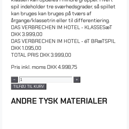
spil indeholder tre sværhedsgrader, så spillet
kan bruges kan bruges på tværs af
årgange/klassetrin eller til differentiering.
DAS VERBRECHEN IM HOTEL - KLASSESæT
DKK
3.999,00
DAS VERBRECHEN IM HOTEL - éT BRæTSPIL
DKK
1.095,00
TOTAL PRIS
DKK
3.999,00
Pris inkl. moms
DKK
4.998,75
−
+
TILFØJ TIL KURV
ANDRE TYSK MATERIALER