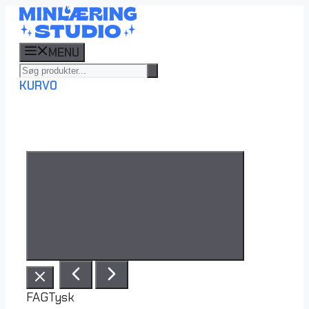
Hop
til
indhold
MENU
KURV
0
FAG
Tysk