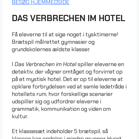
BESØG HJEMMEDSIDE
DAS VERBRECHEN IM HOTEL
Få eleverne til at sige noget i tysktimerne!
Brætspil målrettet gymnasier og
grundskolernes ældste klasser.
I
Das Verbrechen im Hotel
spiller eleverne en
detektiv, der vågner omtåget og forvirret op
på et mystisk hotel. Det er op til eleverne at
opklare forbrydelsen ved at samle ledetråde i
hotellets rum, hvor forskellige scenarier
udspiller sig og udfordrer eleverne i
grammatik, kommunikation og viden om
kultur.
Et klassesæt indeholder 5 brætspil, så
klassen kan opdeles i mindre grupper. Hvert