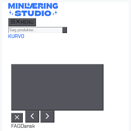
Hop
til
indhold
MENU
KURV
0
FAG
Dansk