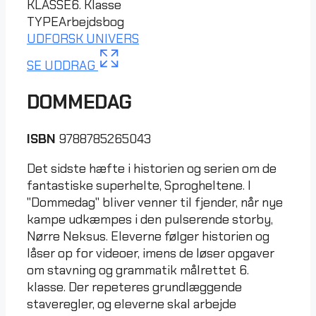
KLASSE
6. Klasse
TYPE
Arbejdsbog
UDFORSK UNIVERS
SE UDDRAG
DOMMEDAG
ISBN
9788785265043
Det sidste hæfte i historien og serien om de
fantastiske superhelte, Sprogheltene. I
"Dommedag" bliver venner til fjender, når nye
kampe udkæmpes i den pulserende storby,
Nørre Neksus. Eleverne følger historien og
låser op for videoer, imens de løser opgaver
om stavning og grammatik målrettet 6.
klasse. Der repeteres grundlæggende
staveregler, og eleverne skal arbejde