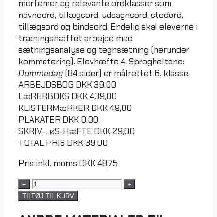
morfemer og relevante ordklasser som
navneord, tillægsord, udsagnsord, stedord,
tillægsord og bindeord. Endelig skal eleverne i
træningshæftet arbejde med
sætningsanalyse og tegnsætning (herunder
kommatering). Elevhæfte 4, Sprogheltene:
Dommedag
(84 sider) er målrettet 6. klasse.
ARBEJDSBOG
DKK
39,00
LæRERBOKS
DKK
439,00
KLISTERMæRKER
DKK
49,00
PLAKATER
DKK
0,00
SKRIV-LøS-HæFTE
DKK
29,00
TOTAL PRIS
DKK
39,00
Pris inkl. moms
DKK
48,75
−
+
TILFØJ TIL KURV