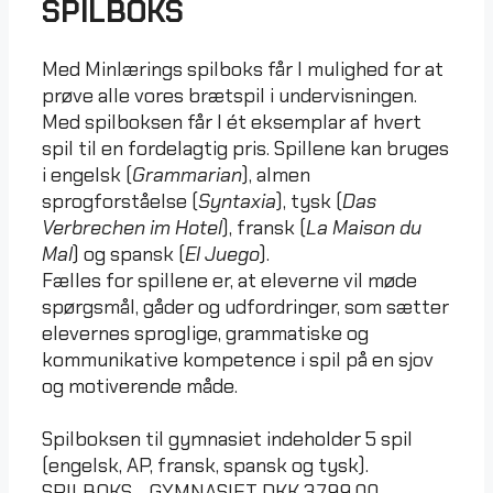
SPILBOKS
Med Minlærings spilboks får I mulighed for at
prøve alle vores brætspil i undervisningen.
Med spilboksen får I ét eksemplar af hvert
spil til en fordelagtig pris. Spillene kan bruges
i engelsk (
Grammarian
), almen
sprogforståelse (
Syntaxia
), tysk (
Das
Verbrechen im Hotel
), fransk (
La Maison du
Mal
) og spansk (
El Juego
).
Fælles for spillene er, at eleverne vil møde
spørgsmål, gåder og udfordringer, som sætter
elevernes sproglige, grammatiske og
kommunikative kompetence i spil på en sjov
og motiverende måde.
Spilboksen til gymnasiet indeholder 5 spil
(engelsk, AP, fransk, spansk og tysk).
SPILBOKS - GYMNASIET
DKK
3.799,00