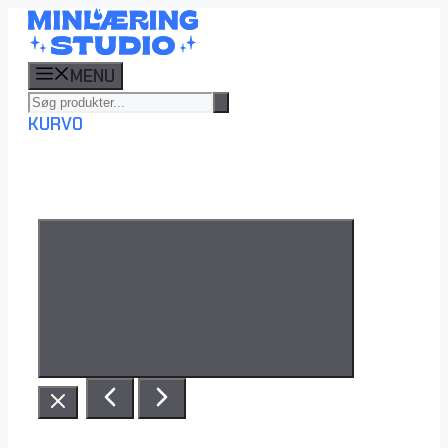
Hop
til
indhold
MENU
KURV
0