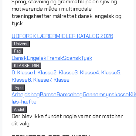
Sprog, stavning og grammatik på en sjov og
motiverende måde i multimodale
træningshæfter målrettet dansk, engelsk og
tysk
UDFORSK LÆRERMIDLER
KATALOG 2026
Univers
Fag
Dansk
Engelsk
Fransk
Spansk
Tysk
KLASSETRIN
0. Klasse
1. Klasse
2. Klasse
3. Klasse
4. Klasse
5.
Klasse
6. Klasse
7. Klasse
Type
Arbejdsbog
Bamse
Bamsebog
Gennemsynskasse
Kl
løs-hæfte
Andet
Der blev ikke fundet nogle varer, der matcher
dit valg.