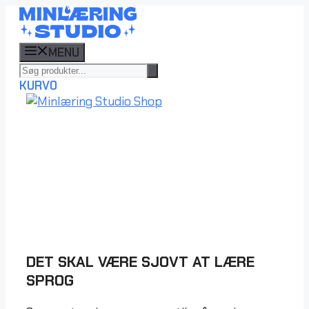
Hop
til
indhold
MENU
KURV
0
DET SKAL VÆRE SJOVT AT LÆRE
SPROG