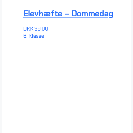
Elevhæfte – Dommedag
DKK
39,00
6. Klasse