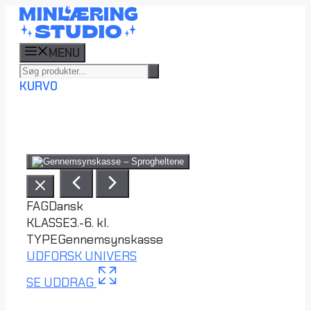
Hop
til
indhold
MENU
KURV
0
FAG
Dansk
KLASSE
3.-6. kl.
TYPE
Gennemsynskasse
UDFORSK UNIVERS
SE UDDRAG