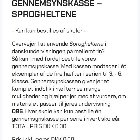
GENNEMSYNSKASSE –
SPROGHELTENE
- Kan kun bestilles af skoler -
Overvejer I at anvende
Sprogheltene
i
danskundervisningen på mellemtrin?
Så kan I med fordel bestille vores
gennemsynskasse. Med kassen modtager I ét
eksemplar af de fire hæfter i serien til 3. - 6.
klasse. Gennemsynskassen giver jer et
komplet indblik i hæfternes mange
muligheder og hjælper jer med at vurdere, om
materialet passer til jeres undervisning.
OBS
. Hver skole kan kun bestille én
gennemsynskasse per serie i hvert skoleår.
TOTAL PRIS
DKK
0,00
Pris inkl. moms
DKK
0,00