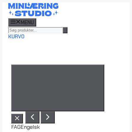
Hop
til
indhold
MENU
KURV
0
FAG
Engelsk