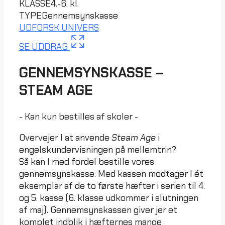
KLASSE
4.-6. kl.
TYPE
Gennemsynskasse
UDFORSK UNIVERS
SE UDDRAG
GENNEMSYNSKASSE –
STEAM AGE
- Kan kun bestilles af skoler -
Overvejer I at anvende
Steam Age
i
engelskundervisningen på mellemtrin?
Så kan I med fordel bestille vores
gennemsynskasse. Med kassen modtager I ét
eksemplar af de to første hæfter i serien til 4.
og 5. kasse (6. klasse udkommer i slutningen
af maj). Gennemsynskassen giver jer et
komplet indblik i hæfternes mange