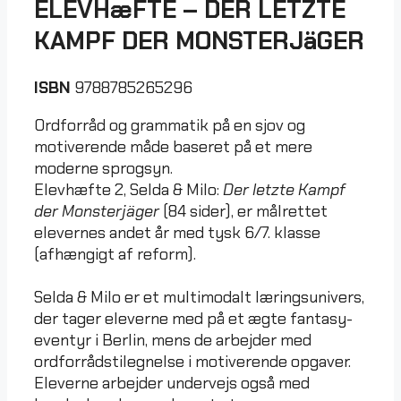
ELEVHæFTE – DER LETZTE
KAMPF DER MONSTERJäGER
ISBN
9788785265296
Ordforråd og grammatik på en sjov og
motiverende måde baseret på et mere
moderne sprogsyn.
Elevhæfte 2, Selda & Milo:
Der letzte Kampf
der Monsterjäger
(84 sider), er målrettet
elevernes andet år med tysk 6/7. klasse
(afhængigt af reform).
Selda & Milo er et multimodalt læringsunivers,
der tager eleverne med på et ægte fantasy-
eventyr i Berlin, mens de arbejder med
ordforrådstilegnelse i motiverende opgaver.
Eleverne arbejder undervejs også med