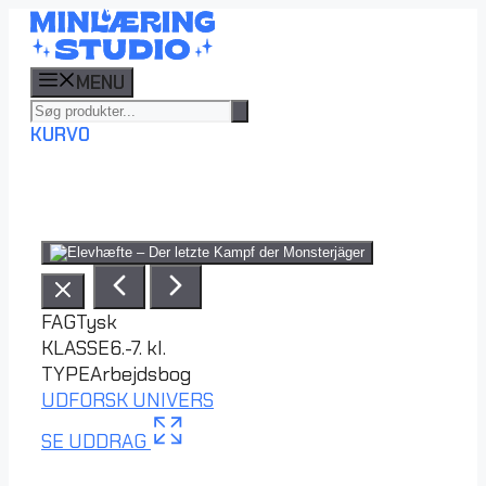
Hop
til
indhold
MENU
KURV
0
FAG
Tysk
KLASSE
6.-7. kl.
TYPE
Arbejdsbog
UDFORSK UNIVERS
SE UDDRAG