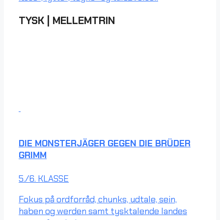
TYSK
|
MELLEMTRIN
DIE MONSTERJÄGER GEGEN DIE BRÜDER
GRIMM
5./6. KLASSE
Fokus på ordforråd, chunks, udtale, sein,
haben og werden samt tysktalende landes