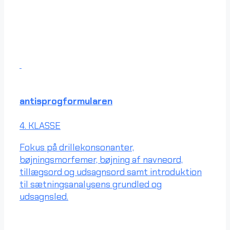
antisprogformularen
4. KLASSE
Fokus på drillekonsonanter,
bøjningsmorfemer, bøjning af navneord,
tillægsord og udsagnsord samt introduktion
til sætningsanalysens grundled og
udsagnsled.