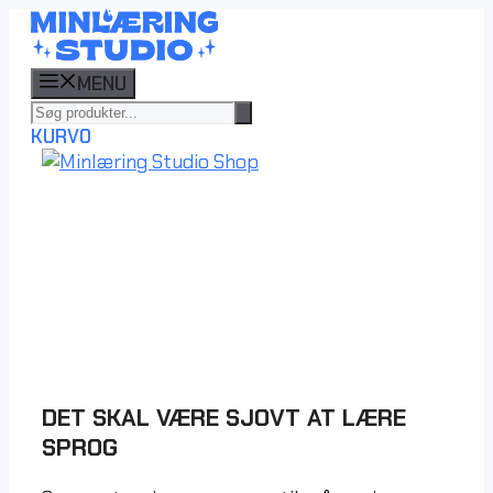
Hop
til
indhold
MENU
KURV
0
DET SKAL VÆRE SJOVT AT LÆRE
SPROG