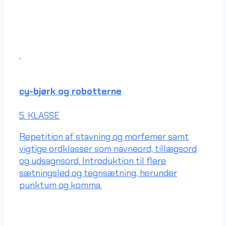
cy-bjørk og robotterne
5. KLASSE
Repetition af stavning og morfemer samt
vigtige ordklasser som navneord, tillægsord
og udsagnsord. Introduktion til flere
sætningsled og tegnsætning, herunder
punktum og komma.