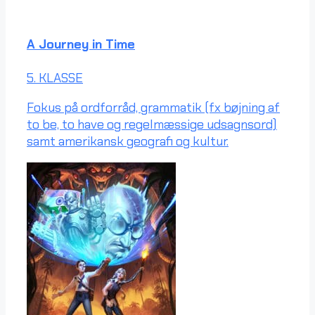
A Journey in Time
5. KLASSE
Fokus på ordforråd, grammatik (fx bøjning af
to be, to have og regelmæssige udsagnsord)
samt amerikansk geografi og kultur.